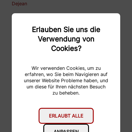
Dejean
DTC
Empa
Erlauben Sie uns die
Enclustra
Falegnameria F.lli
Bugada
Verwendung von
Cookies?
FORMACUT
Fritz Born AG
Garage Stucki AG
GDELS
Wir verwenden Cookies, um zu
erfahren, wo Sie beim Navigieren auf
H&R Spezialfedern
HABA
unserer Website Probleme haben, und
GmbH & Co. KG
um diese für Ihren nächsten Besuch
zu beheben.
hepro production ag
Hesai Technology
HMF Formenbau AG
hosttech GmbH
ERLAUBT ALLE
KELLER
KISSsoft AG
Druckmesstechnik AG
ANPASSEN