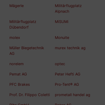
Mägerle
Militärflugplatz
Alpnach
Militärflugplatz
MiSUMi
Dübendorf
molex
Monuite
Müller Biegetechnik
murex technik ag
AG
norelem
optec
Pemat AG
Peter Hefti AG
PFC Brakes
Pro-Tent® AG
Prof. Dr. Filippo Coletti
prometall handel ag
Rihs GmbH
Rotec AG