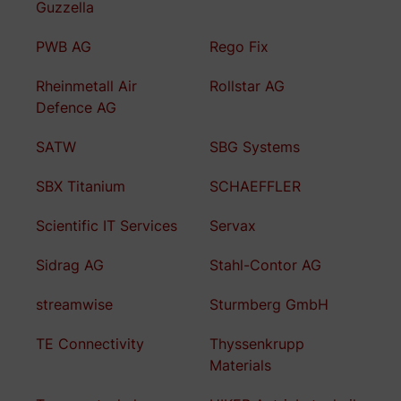
Guzzella
PWB AG
Rego Fix
Rheinmetall Air
Rollstar AG
Defence AG
SATW
SBG Systems
SBX Titanium
SCHAEFFLER
Scientific IT Services
Servax
Sidrag AG
Stahl-Contor AG
streamwise
Sturmberg GmbH
TE Connectivity
Thyssenkrupp
Materials