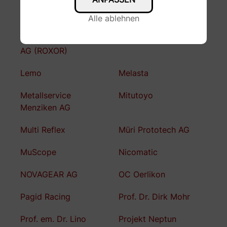
Kubo Tech AG
KW automotive
Alle ablehnen
LAEMMLE Chemicals
Lean Key Solutions AG
AG (ROXOR)
Lemo
Melasta
Metallservice
Mitutoyo
Menziken AG
Multi Reflex
Müri Prototech AG
MuScope
Nicomatic
NOVAGEAR AG
OC Oerlikon
Pagid Racing
Prof. Dr. Dirk Mohr
Prof. em. Dr. Lino
Projekt Neptun